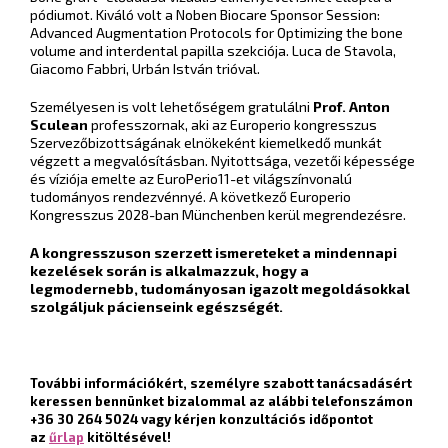
pódiumot. Kiváló volt a Noben Biocare Sponsor Session:
Advanced Augmentation Protocols for Optimizing the bone
volume and interdental papilla szekciója. Luca de Stavola,
Giacomo Fabbri, Urbán István trióval.
Személyesen is volt lehetőségem gratulálni
Prof. Anton
Sculean
professzornak, aki az Europerio kongresszus
Szervezőbizottságának elnökeként kiemelkedő munkát
végzett a megvalósításban. Nyitottsága, vezetői képessége
és víziója emelte az EuroPerio11-et világszínvonalú
tudományos rendezvénnyé. A következő Europerio
Kongresszus 2028-ban Münchenben kerül megrendezésre.
A kongresszuson szerzett ismereteket a mindennapi
kezelések során is alkalmazzuk, hogy a
legmodernebb, tudományosan igazolt megoldásokkal
szolgáljuk pácienseink egészségét.
További információkért, személyre szabott tanácsadásért
keressen bennünket bizalommal az alábbi telefonszámon
+36 30 264 5024 vagy kérjen konzultációs időpontot
az
űrlap
kitöltésével!