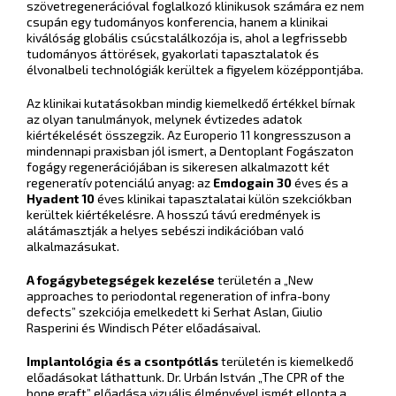
szövetregenerációval foglalkozó klinikusok számára ez nem
csupán egy tudományos konferencia, hanem a klinikai
kiválóság globális csúcstalálkozója is, ahol a legfrissebb
tudományos áttörések, gyakorlati tapasztalatok és
élvonalbeli technológiák kerültek a figyelem középpontjába.
Az klinikai kutatásokban mindig kiemelkedő értékkel bírnak
az olyan tanulmányok, melynek évtizedes adatok
kiértékelését összegzik. Az Europerio 11 kongresszuson a
mindennapi praxisban jól ismert, a Dentoplant Fogászaton
fogágy regenerációjában is sikeresen alkalmazott két
regeneratív potenciálú anyag: az
Emdogain 30
éves és a
Hyadent 10
éves klinikai tapasztalatai külön szekciókban
kerültek kiértékelésre. A hosszú távú eredmények is
alátámasztják a helyes sebészi indikációban való
alkalmazásukat.
A fogágybetegségek kezelése
területén a „New
approaches to periodontal regeneration of infra-bony
defects” szekciója emelkedett ki Serhat Aslan, Giulio
Rasperini és Windisch Péter előadásaival.
Implantológia és a csontpótlás
területén is kiemelkedő
előadásokat láthattunk. Dr. Urbán István „The CPR of the
bone graft” előadása vizuális élményével ismét ellopta a