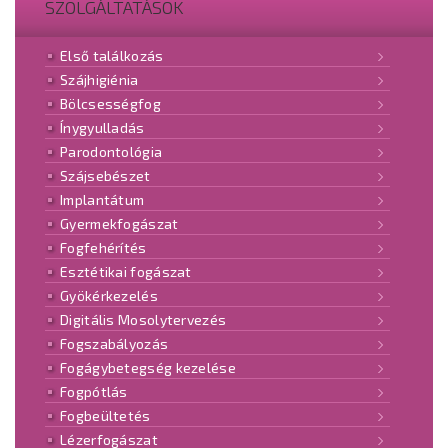
SZOLGÁLTATÁSOK
Első találkozás
Szájhigiénia
Bölcsességfog
Ínygyulladás
Parodontológia
Szájsebészet
Implantátum
Gyermekfogászat
Fogfehérítés
Esztétikai fogászat
Gyökérkezelés
Digitális Mosolytervezés
Fogszabályozás
Fogágybetegség kezelése
Fogpótlás
Fogbeültetés
Lézerfogászat