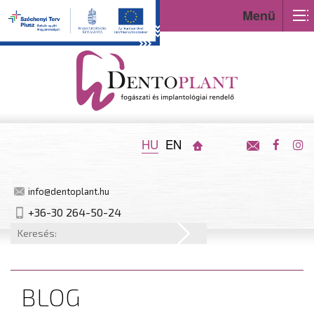
Menü
HU
EN
info@dentoplant.hu
+36-30 264-50-24
BLOG