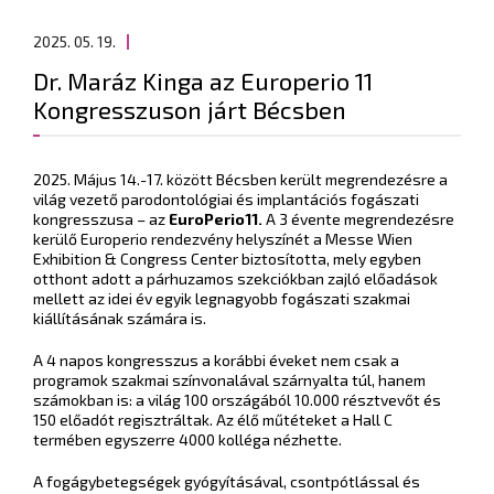
2025. 05. 19.
Dr. Maráz Kinga az Europerio 11
Kongresszuson járt Bécsben
2025. Május 14.-17. között Bécsben került megrendezésre a
világ vezető parodontológiai és implantációs fogászati
kongresszusa – az
EuroPerio11.
A 3 évente megrendezésre
kerülő Europerio rendezvény helyszínét a Messe Wien
Exhibition & Congress Center biztosította, mely egyben
otthont adott a párhuzamos szekciókban zajló előadások
mellett az idei év egyik legnagyobb fogászati szakmai
kiállításának számára is.
A 4 napos kongresszus a korábbi éveket nem csak a
programok szakmai színvonalával szárnyalta túl, hanem
számokban is: a világ 100 országából 10.000 résztvevőt és
150 előadót regisztráltak. Az élő műtéteket a Hall C
termében egyszerre 4000 kolléga nézhette.
A fogágybetegségek gyógyításával, csontpótlással és