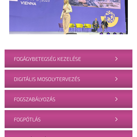
FOGÁGYBETEGSÉG KEZELÉSE
DIGITÁLIS MOSOLYTERVEZÉS
FOGSZABÁLYOZÁS
FOGPÓTLÁS