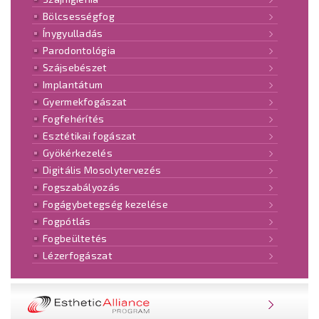
Bölcsességfog
Ínygyulladás
Parodontológia
Szájsebészet
Implantátum
Gyermekfogászat
Fogfehérítés
Esztétikai fogászat
Gyökérkezelés
Digitális Mosolytervezés
Fogszabályozás
Fogágybetegség kezelése
Fogpótlás
Fogbeültetés
Lézerfogászat
NOBEL ESTHETIC ALLIANCE® PROGRAM