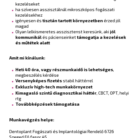
kezeléseket
ha szívesen asszisztálnál mikroszkópos fogászati
kezelésekhez
igényesen és
tisztán tartott környezetben
érzed jól
magad
Olyan lelkiismeretes asszisztenst keresünk, aki
jól
kommunikál
és pácienseinket
támogatja a kezelések
és műtétek alatt
Amit mi kínálunk:
Heti 40 óra, vagy részmunkaidő is lehetséges
,
megbeszélés kérdése
Versenyképes fizetés
stabil háttérrel
Exkluzív high-tech munkakörnyezet
Kimagasló szintű diagnosztikai háttér
, CBCT, OPT, helyi
rtg
Továbbképzések támogatása
Munkavégzés helye:
Dentoplant Fogászati és Implantológiai Rendelő 6726
Szeged Fő fasor 45.