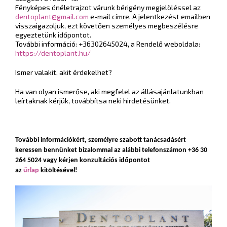
Fényképes önéletrajzot várunk bérigény megjelöléssel az
dentoplant@gmail.com
e-mail címre. A jelentkezést emailben
visszaigazoljuk, ezt követően személyes megbeszélésre
egyeztetünk időpontot.
További információ: +36302645024, a Rendelő weboldala:
https://dentoplant.hu/
Ismer valakit, akit érdekelhet?
Ha van olyan ismerőse, aki megfelel az állásajánlatunkban
leírtaknak kérjük, továbbítsa neki hirdetésünket.
További információkért, személyre szabott tanácsadásért
keressen bennünket bizalommal az alábbi telefonszámon +36 30
264 5024 vagy kérjen konzultációs időpontot
az
űrlap
kitöltésével!