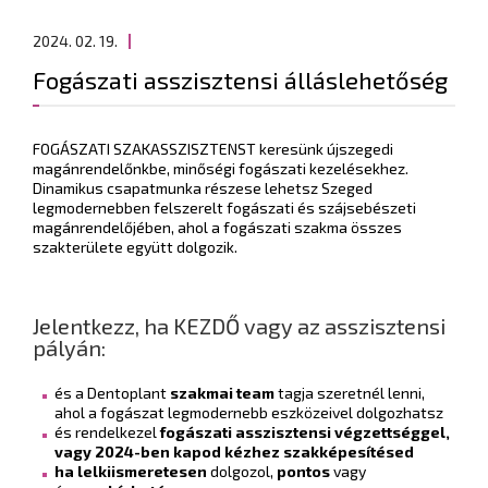
2024. 02. 19.
Fogászati asszisztensi álláslehetőség
FOGÁSZATI SZAKASSZISZTENST keresünk újszegedi
magánrendelőnkbe, minőségi fogászati kezelésekhez.
Dinamikus csapatmunka részese lehetsz Szeged
legmodernebben felszerelt fogászati és szájsebészeti
magánrendelőjében, ahol a fogászati szakma összes
szakterülete együtt dolgozik.
Jelentkezz, ha KEZDŐ vagy az asszisztensi
pályán:
és a Dentoplant
szakmai team
tagja szeretnél lenni,
ahol a fogászat legmodernebb eszközeivel dolgozhatsz
és rendelkezel
fogászati asszisztensi végzettséggel,
vagy 2024-ben kapod kézhez szakképesítésed
ha lelkiismeretesen
dolgozol,
pontos
vagy