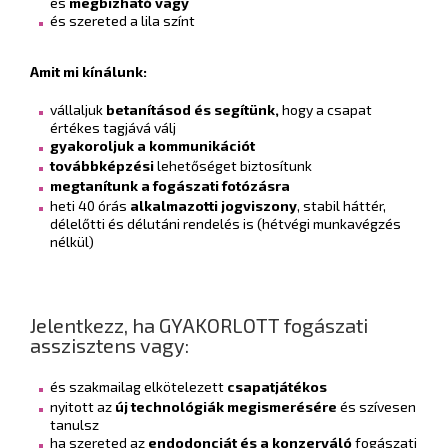
és
megbízható vagy
és szereted a lila színt
Amit mi kínálunk:
vállaljuk
betanításod és segítünk,
hogy a csapat
értékes tagjává válj
gyakoroljuk a kommunikációt
továbbképzési
lehetőséget biztosítunk
megtanítunk a fogászati fotózásra
heti 40 órás
alkalmazotti jogviszony
, stabil háttér,
délelőtti és délutáni rendelés is (hétvégi munkavégzés
nélkül)
Jelentkezz, ha GYAKORLOTT fogászati
asszisztens vagy:
és szakmailag elkötelezett
csapatjátékos
nyitott az
új technológiák megismerésére
és szívesen
tanulsz
ha szereted az
endodonciát és a konzerváló
fogászati