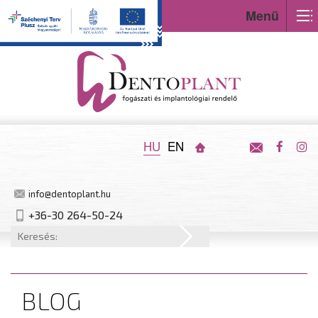
Menü
HU
EN
info@dentoplant.hu
+36-30 264-50-24
BLOG