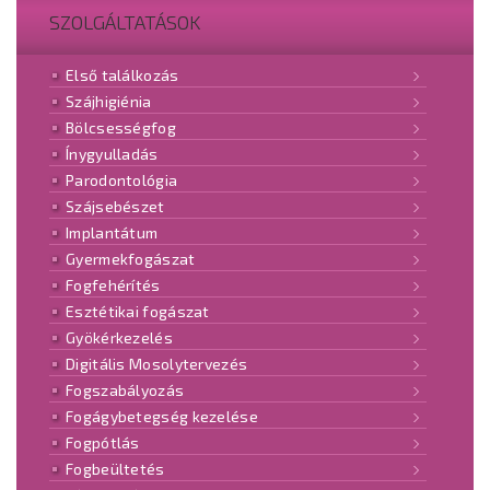
SZOLGÁLTATÁSOK
Első találkozás
Szájhigiénia
Bölcsességfog
Ínygyulladás
Parodontológia
Szájsebészet
Implantátum
Gyermekfogászat
Fogfehérítés
Esztétikai fogászat
Gyökérkezelés
Digitális Mosolytervezés
Fogszabályozás
Fogágybetegség kezelése
Fogpótlás
Fogbeültetés