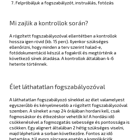
Felpróbáljuk a fogszabályzót, instruálás, fotózás
Mi zajlik a kontrollok során?
A rögzített fogszabályozóval ellentétben a kontrollok
hossza igen rövid (kb. 15 perc). Ilyenkor szükséges
ellenőrizni, hogy minden a terv szerint halad-e,
fotódokumentáció készül a fogakról és megtörténik a
következő sínek átadása. A kontrollok általában 4-6
hetente történnek.
Élet láthatatlan fogszabályozóval
A láthatatlan fogszabályozó sínekkel az élet valamelyest
egyszerűbb és kényelmesebb a rögzített fogszabályozóval
szemben. A síneket a nap 24 órájában hordani kell, csak
fogmosáskor és étkezéskor vehetők ki! A hordási idő
csökkenésével a fogmozgatás sebessége és pontossága is
csökken. Egy alignert általában 2 hétig szükséges viselni,
majd léphetünk a sorban következőre. Fontos az idő
betartása, túl gyors síncsere esetén a komplikációk