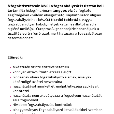
A fogak tisztításán kívül a fogszabályzót is tisztán kell
tartani!
Ez hideg/maximum
langyos víz
és fogkefe
segítségével kiválóan elvégezhető. Kapható külön aligner
fogszabályzókhoz készült
tisztító tabletták
, vagy a
legújabban olyan habok, melyek kellemes illatot is ad a
higiéné mellé.(pl.: Curaprox Aligner hab) Ne használjunk a
tisztítás során forró vizet, mert hatására a fogszabályozó
deformálódhat!
Előnyük:
a készülék szinte észrevehetetlen
könnyen eltávolítható étkezés előtt
nincsenek olyan fogszabályozó elemek, amelyek
közé/mögé az étel beszorulna
használatával nem kell étrendjét/étkezési szokásait
korlátozni
használata nem akadályozza a fogselyem használatát
és a fogmosást
rövidebb fogszabályozási kontrollok
a hagyományos fogszabályozó készülékekkel szemben