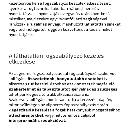
kezelőorvos kéri a fogszabályzó készülék elkészítését.
Ilyenkor a fogtechnikai laborban háromdimenziós
nyomtatással kinyomtatják az egymás után következő,
mintákat, majd ezekre egy vákumfóliázó segítségével
ráhúzzák a rugalmas anyagú mélyhúzott láthatatlan síneket
vagy technológiától függően közvetlenül a kész síneket
nyomtatják ki.
A láthatatlan fogszabályozó kezelés
elkezdése
Az aligneres fogszabályozással fogszabályozó szakorvos
kollégánk
összetettebb, bonyolultabb
eseteket
is
sikeresen tud kezelni. Azonban ezek az esetek megfelelő
szakértelmet és tapasztalatot
igényelnek és szükséges
lehet pár kiegészítő trükk alkalmazására is.
Szakorvos kollégánk pontosan tudja a tervezés alapján,
mikor szükséges az aligneres fogaszabályozás során
kiegészíteni a kezelést a fogak hatékonyabb mozgatásához
attachmentekkel
, vagy helyteremtés céljából
interproximális redukcióval
.