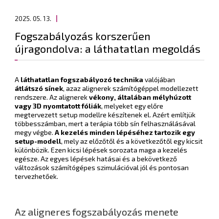
2025. 05. 13.
Fogszabályozás korszerűen
újragondolva: a láthatatlan megoldás
A
láthatatlan fogszabályozó technika
valójában
átlátszó sínek
, azaz alignerek számítógéppel modellezett
rendszere. Az alignerek
vékony, általában mélyhúzott
vagy 3D nyomtatott fóliák
, melyeket egy előre
megtervezett setup modellre készítenek el. Azért említjük
többesszámban, mert a terápia több sín felhasználásával
megy végbe.
A kezelés minden lépéséhez tartozik egy
setup-modell
, mely az előzőtől és a következőtől egy kicsit
különbözik. Ezen kicsi lépések sorozata maga a kezelés
egésze. Az egyes lépések hatásai és a bekövetkező
változások számítógépes szimulációval jól és pontosan
tervezhetőek.
Az aligneres fogszabályozás menete