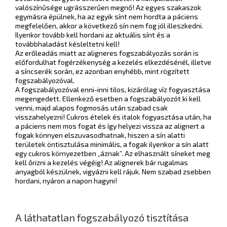
valószínűsége ugrásszerűen megnő! Az egyes szakaszok
egymásra épülnek, ha az egyik sínt nem hordta a páciens
megfelelően, akkor a következő sín nem fog jól illeszkedni.
Ilyenkor tovább kell hordani az aktuális sínt és a
továbbhaladást késleltetni kell!
Az erőleadás miatt az aligneres fogszabályozás során is
előfordulhat fogérzékenység a kezelés elkezdésénél, illetve
a síncserék során, ez azonban enyhébb, mint rögzített
fogszabályozóval.
A fogszabályozóval enni-inni tilos, kizárólag víz fogyasztása
megengedett. Ellenkező esetben a fogszabályozót ki kell
venni, majd alapos fogmosás után szabad csak
visszahelyezni! Cukros ételek és italok fogyasztása után, ha
a páciens nem mos fogat és így helyezi vissza az alignert a
fogak könnyen elszuvasodhatnak, hiszen a sín alatti
területek öntisztulása minimális, a fogak ilyenkor a sín alatt
egy cukros környezetben „áznak”. Az elhasznált síneket meg
kell őrizni a kezelés végéig! Az alignerek bár rugalmas
anyagból készülnek, vigyázni kell rájuk. Nem szabad zsebben
hordani, nyáron a napon hagyni!
A láthatatlan fogszabályozó tisztítása