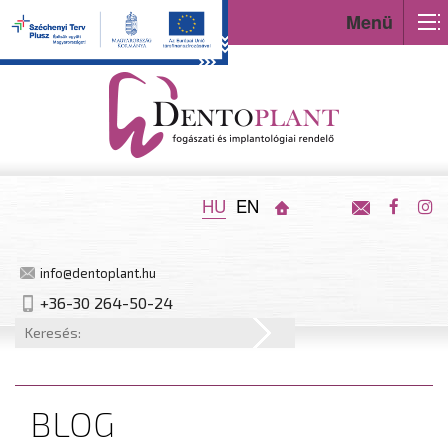
Menü
HU
EN
info@dentoplant.hu
+36-30 264-50-24
BLOG