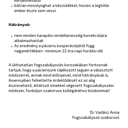
kényelmesebb
bátran mosolyoghat a készülékkel, hiszen a legtöbb
ember észre sem veszi.
Hátrányuk:
nem minden harapási rendellenesség korrekciójára
alkalmazhatóak
Az eredmény a páciens kooperációjától függ
nagymértékben -minimum 22 óra napi hordási idő
A láthatatlan fogszabályozás korszakában fontosnak
tartjuk, hogy a páciensünk tájékozott legyen a választott
módszerrel, annak mind előnyeivel, mind hátrányával is.
Amennyiben felkeltette érdeklődését ez az alig
észrevehető, átlátszó sínekkel végezett fogszabályozási
módszer, forduljon szakorvos kollégánkhoz bizalommal!
Dr. Vadász Anna
Fogszabályozó szakorvos