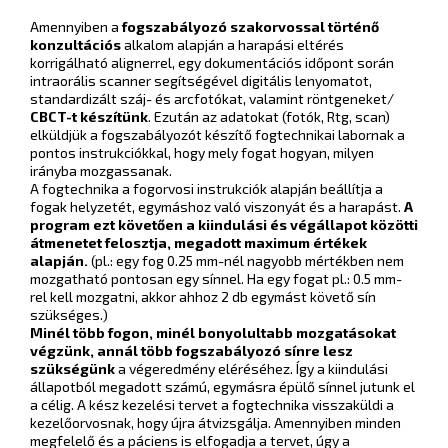
Amennyiben a
fogszabályozó szakorvossal történő
konzultációs
alkalom alapján a harapási eltérés
korrigálható alignerrel, egy dokumentációs időpont során
intraorális scanner segítségével digitális lenyomatot,
standardizált száj- és arcfotókat, valamint röntgeneket/
CBCT-t készítünk
. Ezután az adatokat (fotók, Rtg, scan)
elküldjük a fogszabályozót készítő fogtechnikai labornak a
pontos instrukciókkal, hogy mely fogat hogyan, milyen
irányba mozgassanak.
A fogtechnika a fogorvosi instrukciók alapján beállítja a
fogak helyzetét, egymáshoz való viszonyát és a harapást.
A
program ezt követően a kiindulási és végállapot közötti
átmenetet felosztja, megadott maximum értékek
alapján.
(pl.: egy fog 0.25 mm-nél nagyobb mértékben nem
mozgatható pontosan egy sínnel. Ha egy fogat pl.: 0.5 mm-
rel kell mozgatni, akkor ahhoz 2 db egymást követő sín
szükséges.)
Minél több fogon, minél bonyolultabb mozgatásokat
végzünk, annál több fogszabályozó sínre lesz
szükségünk
a végeredmény eléréséhez. Így a kiindulási
állapotból megadott számú, egymásra épülő sínnel jutunk el
a célig. A kész kezelési tervet a fogtechnika visszaküldi a
kezelőorvosnak, hogy újra átvizsgálja. Amennyiben minden
megfelelő és a páciens is elfogadja a tervet, úgy a