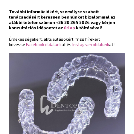
További információkért, személyre szabott
tanácsadásért keressen bennünket bizalommal az
alábbi telefonszámon +36 30 264 5024 vagy kérjen
konzultációs időpontot az
űrlap
kitöltésével!
Érdekességekért, aktualitásokért, friss hírekért
kövesse
Facebook oldalunk
at és
Instagram oldalunk
at!