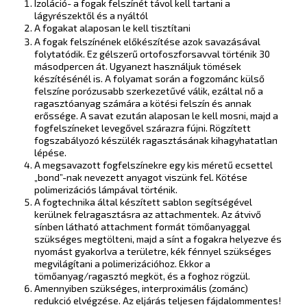
Izoláció- a fogak felszínét távol kell tartani a
lágyrészektől és a nyáltól
A fogakat alaposan le kell tisztítani
A fogak felszínének előkészítése azok savazásával
folytatódik. Ez gélszerű ortofoszforsavval történik 30
másodpercen át. Ugyanezt használjuk tömések
készítésénél is. A folyamat során a fogzománc külső
felszíne porózusabb szerkezetűvé válik, ezáltal nő a
ragasztóanyag számára a kötési felszín és annak
erőssége. A savat ezután alaposan le kell mosni, majd a
fogfelszíneket levegővel szárazra fújni. Rögzített
fogszabályozó készülék ragasztásának kihagyhatatlan
lépése.
A megsavazott fogfelszínekre egy kis méretű ecsettel
„bond”-nak nevezett anyagot viszünk fel. Kötése
polimerizációs lámpával történik.
A fogtechnika által készített sablon segítségével
kerülnek felragasztásra az attachmentek. Az átvivő
sínben látható attachment formát tömőanyaggal
szükséges megtölteni, majd a sínt a fogakra helyezve és
nyomást gyakorlva a területre, kék fénnyel szükséges
megvilágítani a polimerizációhoz. Ekkor a
tömőanyag/ragasztó megköt, és a foghoz rögzül.
Amennyiben szükséges, interproximális (zománc)
redukció elvégzése. Az eljárás teljesen fájdalommentes!