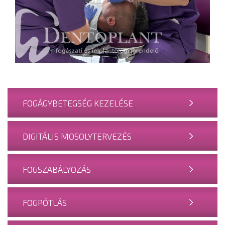
FOGÁGYBETEGSÉG KEZELÉSE
DIGITÁLIS MOSOLYTERVEZÉS
FOGSZABÁLYOZÁS
FOGPÓTLÁS