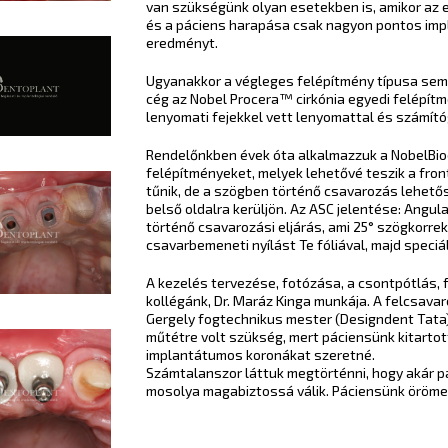
van szükségünk olyan esetekben is, amikor az 
és a páciens harapása csak nagyon pontos imp
eredményt.
Ugyanakkor a végleges felépítmény típusa sem
cég az Nobel Procera™ cirkónia egyedi felépítm
lenyomati fejekkel vett lenyomattal és számí
Rendelőnkben évek óta alkalmazzuk a NobelBio
felépítményeket, melyek lehetővé teszik a fron
tűnik, de a szögben történő csavarozás lehetős
belső oldalra kerüljön. Az ASC jelentése: Ang
történő csavarozási eljárás, ami 25° szögkorrek
csavarbemeneti nyílást Te fóliával, majd speciá
A kezelés tervezése, fotózása, a csontpótlás,
kollégánk, Dr. Maráz Kinga munkája. A felcsav
Gergely fogtechnikus mester (Designdent Tata)
műtétre volt szükség, mert páciensünk kitartot
implantátumos koronákat szeretné.
Számtalanszor láttuk megtörténni, hogy akár p
mosolya magabiztossá válik. Páciensünk öröme 