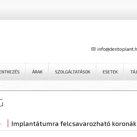
info@dentoplant.
LENTKEZÉS
ÁRAK
SZOLGÁLTATÁSOK
ESETEK
TÁ
G
Implantátumra felcsavarozható koronák
.