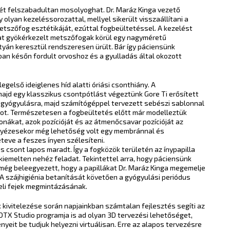
mét felszabadultan mosolyoghat. Dr. Maráz Kinga vezető
olyan kezeléssorozattal, mellyel sikerült visszaállítani a
etszőfog esztétikáját, ezúttal fogbeültetéssel. A kezelést
okat gyökérkezelt metszőfogak körül egy nagyméretű
rtyán keresztül rendszeresen ürült. Bár így páciensünk
an későn fordult orvoshoz és a gyulladás által okozott
legelső ideiglenes híd alatti óriási csonthiány. A
majd egy klasszikus csontpótlást végeztünk Gore Ti erősített
 gyógyulásra, majd számítógéppel tervezett sebészi sablonnal
mot. Természetesen a fogbeültetés előtt már modelleztük
nákat, azok pozícióját és az átmenőcsavar pozícióját az
lyézesekor még lehetőség volt egy membránnal és
teve a feszes ínyen szélesíteni.
s csont lapos maradt. Így a fogközök területén az ínypapilla
kiemelten nehéz feladat. Tekintettel arra, hogy páciensünk
n még beleegyezett, hogy a papillákat Dr. Maráz Kinga megemelje
 szájhigiénia betanítását követően a gyógyulási periódus
eli fejek megmintázásának.
 kivitelezése során napjainkban számtalan fejlesztés segíti az
DTX Studio programja is ad olyan 3D tervezési lehetőséget,
nyeit be tudjuk helyezni virtuálisan. Erre az alapos tervezésre