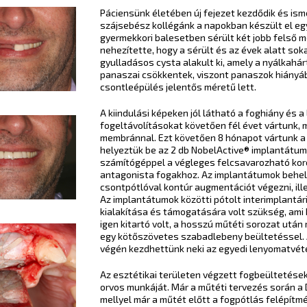
Páciensünk életében új fejezet kezdődik és is
szájsebész kollégánk a napokban készült el egy 
gyermekkori balesetben sérült két jobb felső m
nehezítette, hogy a sérült és az évek alatt s
gyulladásos cysta alakult ki, amely a nyálkahá
panaszai csökkentek, viszont panaszok hiányáb
csontleépülés jelentős méretű lett.
A kiindulási képeken jól látható a foghiány és a 
fogeltávolításokat követően fél évet vártunk, 
membránnal. Ezt követően 8 hónapot vártunk a
helyeztük be az 2 db NobelActive® implantátu
számítógéppel a végleges felcsavarozható koro
antagonista fogakhoz. Az implantátumok behe
csontpótlóval kontúr augmentációt végezni, ille
Az implantátumok közötti pótolt interimplantári
kialakítása és támogatására volt szükség, ami 
igen kitartó volt, a hosszú műtéti sorozat utá
egy kötőszövetes szabadlebeny beültetéssel. A
végén kezdhettünk neki az egyedi lenyomatvét
Az esztétikai területen végzett fogbeültetések
orvos munkáját. Már a műtéti tervezés során a 
mellyel már a műtét előtt a fogpótlás felépítmé