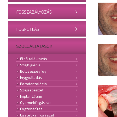
FOGSZABÁLYOZÁS
FOGPÓTLÁS
SZOLGÁLTATÁSOK
Első találkozás
Szájhigiénia
Bölcsességfog
Ínygyulladás
Parodontológia
Szájsebészet
Implantátum
Gyermekfogászat
Fogfehérítés
Esztétikai fogászat