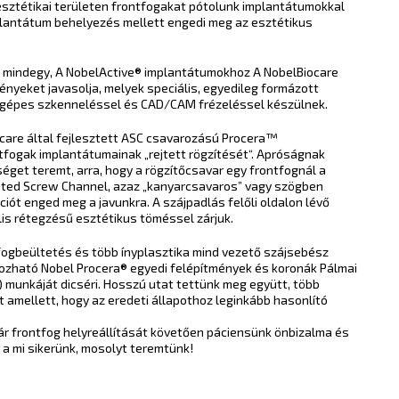
esztétikai területen frontfogakat pótolunk implantátumokkal
lantátum behelyezés mellett engedi meg az esztétikus
 mindegy, A NobelActive® implantátumokhoz A NobelBiocare
ényeket javasolja, melyek speciális, egyedileg formázott
tógépes szkenneléssel és CAD/CAM frézeléssel készülnek.
care által fejlesztett ASC csavarozású Procera™
tfogak implantátumainak „rejtett rögzítését“. Apróságnak
éget teremt, arra, hogy a rögzítőcsavar egy frontfognál a
ulated Screw Channel, azaz „kanyarcsavaros” vagy szögben
ciót enged meg a javunkra. A szájpadlás felőli oldalon lévő
lis rétegzésű esztétikus töméssel zárjuk.
 fogbeültetés és több ínyplasztika mind vezető szájsebész
arozható Nobel Procera® egyedi felépítmények és koronák Pálmai
 munkáját dicséri. Hosszú utat tettünk meg együtt, több
t amellett, hogy az eredeti állapothoz leginkább hasonlító
ár frontfog helyreállítását követően páciensünk önbizalma és
a mi sikerünk, mosolyt teremtünk!