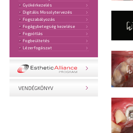
Gyökérkezelés
Digitális Mosolytervezés
Fogszabályozás
Fogágybetegség kezelése
Fogpótlás
Fogbeültetés
Lézerfogászat
NOBEL ESTHETIC ALLIANCE®
PROGRAM
VENDÉGKÖNYV