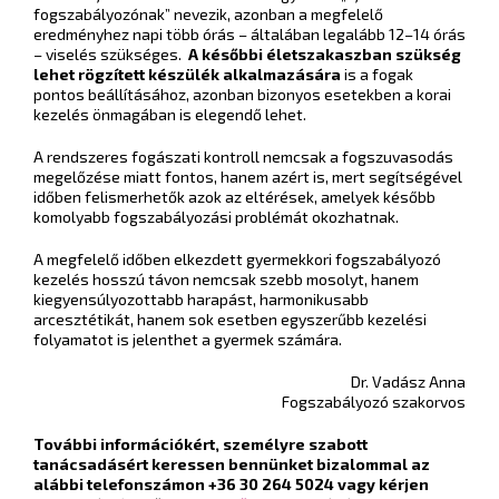
fogszabályozónak” nevezik, azonban a megfelelő
eredményhez napi több órás – általában legalább 12–14 órás
– viselés szükséges.
A későbbi életszakaszban szükség
lehet rögzített készülék alkalmazására
is a fogak
pontos beállításához, azonban bizonyos esetekben a korai
kezelés önmagában is elegendő lehet.
A rendszeres fogászati kontroll nemcsak a fogszuvasodás
megelőzése miatt fontos, hanem azért is, mert segítségével
időben felismerhetők azok az eltérések, amelyek később
komolyabb fogszabályozási problémát okozhatnak.
A megfelelő időben elkezdett gyermekkori fogszabályozó
kezelés hosszú távon nemcsak szebb mosolyt, hanem
kiegyensúlyozottabb harapást, harmonikusabb
arcesztétikát, hanem sok esetben egyszerűbb kezelési
folyamatot is jelenthet a gyermek számára.
Dr. Vadász Anna
Fogszabályozó szakorvos
További információkért, személyre szabott
tanácsadásért keressen bennünket bizalommal az
alábbi telefonszámon +36 30 264 5024 vagy kérjen