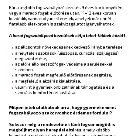
Bár a legtöbb fogszabályozó kezelés 9 éves kor környékén,
vagy a maradó fogak előtörése után, 11–12 éves korban
kezdődik, vannak olyan eltérések, amelyek már ennél
fiatalabb életkorban is szakvizsgálatot igényelhetnek.
A korai fogszabályozó kezelések célja lehet többek között:
az állcsontok növekedésének kedvező irányba terelése,
a helytelen szokások (ujjszopás, cumizás, szájlégzés)
megszüntetése,
az előre álló metszőfogak védelme a sérülésekkel
szemben,
a maradó fogak megfelelő előtörésének segítése,
a megfelelő ajakzárás kialakítása,
valamint a gyermek önbizalmának támogatása és a
szociális komfortérzet javítása.
Milyen jelek utalhatnak arra, hogy gyermekemmel
fogszabályozó szakorvoshoz érdemes fordulni?
Sokszor még a rendezettnek tűnő fogsor mögött is
megbújhat olyan harapási eltérés
, amely később
komolyabb problémát okozhat. Érdemes szakemberhez