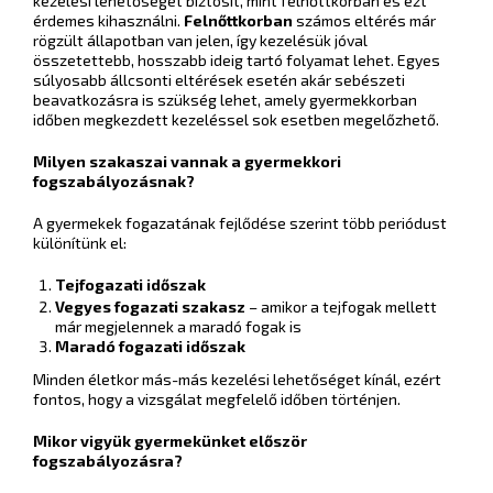
kezelési lehetőséget biztosít, mint felnőttkorban és ezt
érdemes kihasználni.
Felnőttkorban
számos eltérés már
rögzült állapotban van jelen, így kezelésük jóval
összetettebb, hosszabb ideig tartó folyamat lehet. Egyes
súlyosabb állcsonti eltérések esetén akár sebészeti
beavatkozásra is szükség lehet, amely gyermekkorban
időben megkezdett kezeléssel sok esetben megelőzhető.
Milyen szakaszai vannak a gyermekkori
fogszabályozásnak?
A gyermekek fogazatának fejlődése szerint több periódust
különítünk el:
Tejfogazati időszak
Vegyes fogazati szakasz
– amikor a tejfogak mellett
már megjelennek a maradó fogak is
Maradó fogazati időszak
Minden életkor más-más kezelési lehetőséget kínál, ezért
fontos, hogy a vizsgálat megfelelő időben történjen.
Mikor vigyük gyermekünket először
fogszabályozásra?