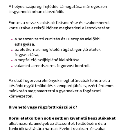
A helyes szájüregi fejlődés támogatása már egészen
kisgyermekkorban elkezdődik.
Fontos a rossz szokások felismerése és szakemberrel
konzultálva ezekről időben megkezdeni a leszoktatást:
a hosszan tartó cumizás és ujjszopás mielőbbi
elhagyása,
az életkornak megfelelő, rágást igénylő ételek
fogyasztása,
a megfelelő szájhigiéné kialakítása,
valamint a rendszeres fogorvosi kontroll.
Az első fogorvosi élmények meghatározóak lehetnek a
későbbi együttműködés szempontjából is, ezért érdemes
már korán megismertetni a gyermeket a fogászati
környezettel.
Kivehető vagy rögzített készülék?
Korai életkorban sok esetben kivehető készülékeket
alkalmazunk, amelyek az állcsontok fejlődésére és a
funkciók javítására hatnak. Ezeket gyakran „éjszakai