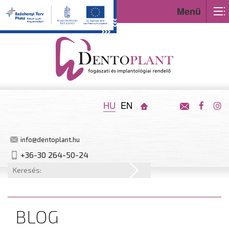
Menü
HU
EN
info@dentoplant.hu
+36-30 264-50-24
BLOG