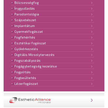
Bölcsességfog
Ínygyulladás
Parodontológia
Szájsebészet
Implantátum
Gyermekfogászat
Fogfehérítés
Esztétikai fogászat
Gyökérkezelés
Digitális Mosolytervezés
Fogszabályozás
Fogágybetegség kezelése
Fogpótlás
Fogbeültetés
Lézerfogászat
NOBEL ESTHETIC ALLIANCE® PROGRAM