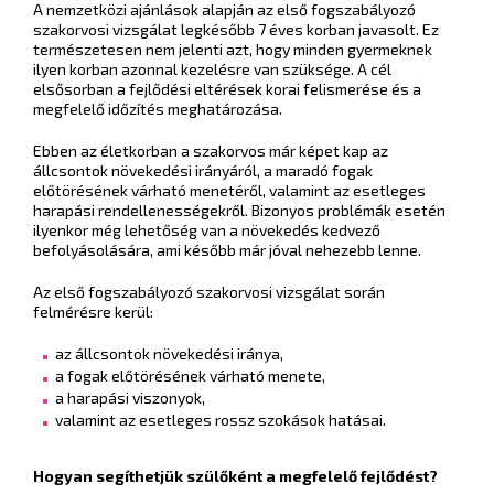
A nemzetközi ajánlások alapján az első fogszabályozó
szakorvosi vizsgálat legkésőbb 7 éves korban javasolt. Ez
természetesen nem jelenti azt, hogy minden gyermeknek
ilyen korban azonnal kezelésre van szüksége. A cél
elsősorban a fejlődési eltérések korai felismerése és a
megfelelő időzítés meghatározása.
Ebben az életkorban a szakorvos már képet kap az
állcsontok növekedési irányáról, a maradó fogak
előtörésének várható menetéről, valamint az esetleges
harapási rendellenességekről. Bizonyos problémák esetén
ilyenkor még lehetőség van a növekedés kedvező
befolyásolására, ami később már jóval nehezebb lenne.
Az első fogszabályozó szakorvosi vizsgálat során
felmérésre kerül:
az állcsontok növekedési iránya,
a fogak előtörésének várható menete,
a harapási viszonyok,
valamint az esetleges rossz szokások hatásai.
Hogyan segíthetjük szülőként a megfelelő fejlődést?