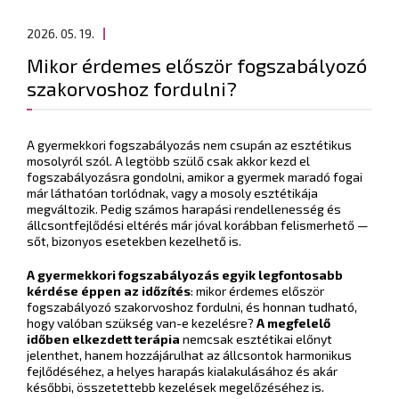
2026. 05. 19.
Mikor érdemes először fogszabályozó
szakorvoshoz fordulni?
A gyermekkori fogszabályozás nem csupán az esztétikus
mosolyról szól. A legtöbb szülő csak akkor kezd el
fogszabályozásra gondolni, amikor a gyermek maradó fogai
már láthatóan torlódnak, vagy a mosoly esztétikája
megváltozik. Pedig számos harapási rendellenesség és
állcsontfejlődési eltérés már jóval korábban felismerhető —
sőt, bizonyos esetekben kezelhető is.
A gyermekkori fogszabályozás egyik legfontosabb
kérdése éppen az időzítés
: mikor érdemes először
fogszabályozó szakorvoshoz fordulni, és honnan tudható,
hogy valóban szükség van-e kezelésre?
A megfelelő
időben elkezdett terápia
nemcsak esztétikai előnyt
jelenthet, hanem hozzájárulhat az állcsontok harmonikus
fejlődéséhez, a helyes harapás kialakulásához és akár
későbbi, összetettebb kezelések megelőzéséhez is.