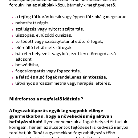
fordulni, ha az alábbiak közül bármelyik megfigyelhető:
a tejfog túl korán kiesik vagy éppen túl sokáig megmarad,
nehezített rágás,
szájlégzés vagy nyitott szájtartás,
ujjszopás, elhúzódó cumizás,
torlódott vagy szabálytalanul előtörő fogak,
előreálló felső metszőfogak,
hátrébb helyezett vagy kifejezetten előreugró alsó
állcsont,
beszédhiba,
fogcsikorgatás vagy fogszorítás,
a felső és alsó fogak rendellenes érintkezése,
látványos arcaszimmetria vagy harapási eltérés.
Miért fontos a megfelelő időzítés ?
A fogszabályozás egyik legnagyobb előnye
gyermekkorban, hogy a növekedés még aktívan
befolyásolható
. Ilyenkor nemcsak a fogak helyzetét tudjuk
korrigálni, hanem az állcsontok fejlődését is kedvező irányba
terelhetjük. Tehát a gyermekkori fogszabályozás több