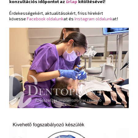
konzultációs időpontot az
űrlap
kitöltésével!
Érdekességekért, aktualitásokért, friss hírekért
kövesse
Facebook oldalunk
at és
Instagram oldalunk
at!