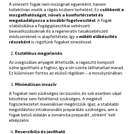
A sínezett fogak nem mozognak egyenként, hanem
kollektívan viselik a rágás közbeni terhelést. Ez
csökkenti a
mozgathatóságot, növeli a komfortérzetet és
megakadályozza a további fogelvesztést
. A fogak
stabilizálása a fogágyplasztikai sebészeti
beavatkozásoknak és a regeneratív tasaksebészeti
módszereknek is alapfeltétele, így a
műtéti előkészítés
részeként
is rögzítünk fogakat sinezéssel.
Esztétikus megjelenés
Az üvegszálas anyagok áttetszők, a ragasztó kompozit
színe igazítható a foghoz, így a sín szinte láthatatlan marad.
Ez különösen fontos az elülső régióban – a mosolyzónában.
Minimálisan invazív
A fogakat nem szükséges lecsiszolni, és sok esetben vájat
készítése sem feltétlenül szükséges. A meglévő
fogszerkezetet maximálisan megőrizzük. Igaz, a stabilabb
megoldáshoz intrakoronális preparálás szükséges, ami a
fogak belső oldalán a zománcba preparált „sínként” kell
elképzelni.
Reverzibilis és javítható