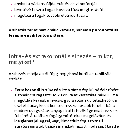
enyhíti a páciens fájdalmát és diszkomfortját,
lehetővé teszi a fogak hosszú távú megtartását,
megelőzi a fogak további elvándorlását.
A sínezés tehát nem önálló kezelés, hanem a
parodontális
terápia egyik fontos pillére
.
Intra- és extrakoronális sínezés – mikor,
melyiket?
A sínezés módja attól függ, hogy hová kerül a stabilizáló
eszköz:
Extrakoronális sínezés
: Itt a sínt a fog külső felszínére,
a zománcra ragasztjuk, külön vájat készítése nélkül. Ez a
megoldás kevésbé invazív, gyorsabban kivitelezhető, de
esztétikailag kicsit kompromisszumosabb lehet – bár a
modern üvegszálas anyagok áttetszősége miatt ez sem
feltűnő. Általában fogágy műtéteket megelőzően és
ideiglenes jelleggel, vagy kimozdult fog azonnali,
sürgősségi stabilizálására alkalmazott módszer. ( Lásd a