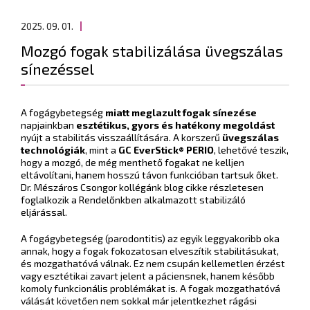
2025. 09. 01.
Mozgó fogak stabilizálása üvegszálas
sínezéssel
A fogágybetegség
miatt meglazult fogak sínezése
napjainkban
esztétikus, gyors és hatékony megoldást
nyújt a stabilitás visszaállítására. A korszerű
üvegszálas
technológiák
, mint a
GC EverStick® PERIO
, lehetővé teszik,
hogy a mozgó, de még menthető fogakat ne kelljen
eltávolítani, hanem hosszú távon funkcióban tartsuk őket.
Dr. Mészáros Csongor kollégánk blog cikke részletesen
foglalkozik a Rendelőnkben alkalmazott stabilizáló
eljárással.
A fogágybetegség (parodontitis) az egyik leggyakoribb oka
annak, hogy a fogak fokozatosan elveszítik stabilitásukat,
és mozgathatóvá válnak. Ez nem csupán kellemetlen érzést
vagy esztétikai zavart jelent a páciensnek, hanem később
komoly funkcionális problémákat is. A fogak mozgathatóvá
válását követően nem sokkal már jelentkezhet rágási