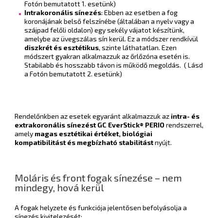
Fotón bemutatott 1. esetünk)
Intrakoronális sínezés
: Ebben az esetben a fog
koronájának belső felszínébe (általában a nyelv vagy a
szájpad felőli oldalon) egy sekély vájatot készítünk,
amelybe az üvegszálas sín kerül. Ez a módszer rendkívül
diszkrét és esztétikus
, szinte láthatatlan. Ezen
módszert gyakran alkalmazzuk az őrlőzóna esetén is.
Stabilabb és hosszabb távon is működő megoldás. ( Lásd
a Fotón bemutatott 2. esetünk)
Rendelőnkben az esetek egyaránt alkalmazzuk az
intra- és
extrakoronális sínezést
GC EverStick® PERIO
rendszerrel,
amely
magas esztétikai értéket, biológiai
kompatibilitást és megbízható stabilitást
nyújt.
Moláris és front fogak sínezése – nem
mindegy, hová kerül
A fogak helyzete és funkciója jelentősen befolyásolja a
sínezés kivitelezését: