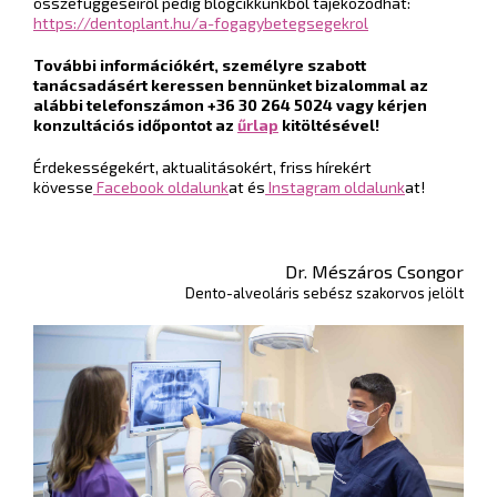
összefüggéseiről pedig blogcikkünkből tájékozódhat:
https://dentoplant.hu/a-fogagybetegsegekrol
További információkért, személyre szabott
tanácsadásért keressen bennünket bizalommal az
alábbi telefonszámon +36 30 264 5024 vagy kérjen
konzultációs időpontot az
űrlap
kitöltésével!
Érdekességekért, aktualitásokért, friss hírekért
kövesse
Facebook oldalunk
at és
Instagram oldalunk
at!
Dr. Mészáros Csongor
Dento-alveoláris sebész szakorvos jelölt