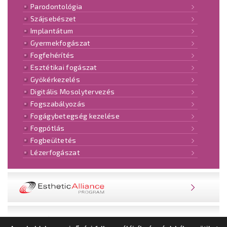
Parodontológia
Szájsebészet
Implantátum
Gyermekfogászat
Fogfehérítés
Esztétikai fogászat
Gyökérkezelés
Digitális Mosolytervezés
Fogszabályozás
Fogágybetegség kezelése
Fogpótlás
Fogbeültetés
Lézerfogászat
NOBEL ESTHETIC ALLIANCE® PROGRAM
VENDÉGKÖNYV