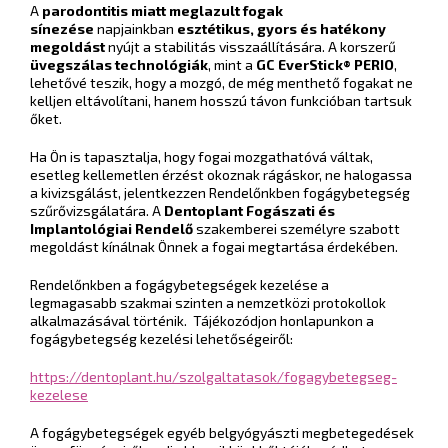
A
parodontitis miatt meglazult fogak
sínezése
napjainkban
esztétikus, gyors és hatékony
megoldást
nyújt a stabilitás visszaállítására. A korszerű
üvegszálas technológiák
, mint a
GC EverStick® PERIO
,
lehetővé teszik, hogy a mozgó, de még menthető fogakat ne
kelljen eltávolítani, hanem hosszú távon funkcióban tartsuk
őket.
Ha Ön is tapasztalja, hogy fogai mozgathatóvá váltak,
esetleg kellemetlen érzést okoznak rágáskor, ne halogassa
a kivizsgálást, jelentkezzen Rendelőnkben fogágybetegség
szűrővizsgálatára. A
Dentoplant Fogászati és
Implantológiai Rendelő
szakemberei személyre szabott
megoldást kínálnak Önnek a fogai megtartása érdekében.
Rendelőnkben a fogágybetegségek kezelése a
legmagasabb szakmai szinten a nemzetközi protokollok
alkalmazásával történik. Tájékozódjon honlapunkon a
fogágybetegség kezelési lehetőségeiről:
https://dentoplant.hu/szolgaltatasok/fogagybetegseg-
kezelese
A fogágybetegségek egyéb belgyógyászti megbetegedések