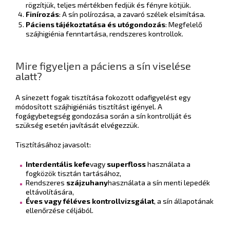
rögzítjük, teljes mértékben fedjük és fényre kötjük.
Finírozás
: A sín polírozása, a zavaró szélek elsimítása.
Páciens tájékoztatása és utógondozás
: Megfelelő
szájhigiénia fenntartása, rendszeres kontrollok.
Mire figyeljen a páciens a sín viselése
alatt?
A sínezett fogak tisztítása fokozott odafigyelést egy
módosított szájhigiéniás tisztítást igényel. A
fogágybetegség gondozása során a sín kontrollját és
szükség esetén javítását elvégezzük.
Tisztításához javasolt:
Interdentális kefe
vagy
superfloss
használata a
fogközök tisztán tartásához,
Rendszeres
szájzuhany
használata a sín menti lepedék
eltávolítására,
Éves vagy féléves kontrollvizsgálat
, a sín állapotának
ellenőrzése céljából.