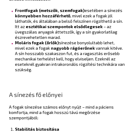
Frontfogak (metszők, szemfogak)
esetében a sínezés
könnyebben hozzáférhető
, mivel ezek a fogak jól
láthatók, és általában a belső felszínen rögzíthető a sín.
Itt az
esztétikai szempontok elsődlegesek
– az
üvegszálas anyagok áttetszők, így a sín gyakorlatilag
észrevehetetlen marad.
Moláris fogak (őrlők)
sínezése bonyolultabb lehet,
mivel ezek a fogak
nagyobb rágóerőnek
vannak kitéve.
A sín hosszabb szakaszon fut, és a ragasztás erősebb
mechanikai terhelést kell, hogy elviseljen. Ezeknél az
eseteknél gyakran intrakoronális rögzítési technikára van
szükség.
A sínezés fő előnyei
A fogak sínezése számos előnyt nyújt – mind a páciens
komfortja, mind a fogak hosszú távú megőrzése
szempontjából:
Stabilitás biztosítása