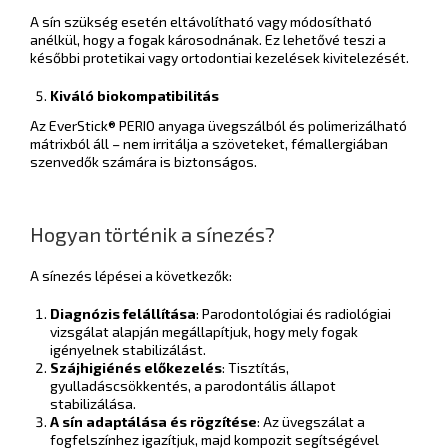
A sín szükség esetén eltávolítható vagy módosítható
anélkül, hogy a fogak károsodnának. Ez lehetővé teszi a
későbbi protetikai vagy ortodontiai kezelések kivitelezését.
Kiváló biokompatibilitás
Az EverStick® PERIO anyaga üvegszálból és polimerizálható
mátrixból áll – nem irritálja a szöveteket, fémallergiában
szenvedők számára is biztonságos.
Hogyan történik a sínezés?
A sínezés lépései a következők:
Diagnózis felállítása
: Parodontológiai és radiológiai
vizsgálat alapján megállapítjuk, hogy mely fogak
igényelnek stabilizálást.
Szájhigiénés előkezelés
: Tisztítás,
gyulladáscsökkentés, a parodontális állapot
stabilizálása.
A sín adaptálása és rögzítése
: Az üvegszálat a
fogfelszínhez igazítjuk, majd kompozit segítségével