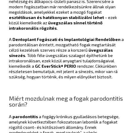
nehézség és állkapocs-ízületi panasz is. Szerencsére a
modern fogászatban már rendelkezésünkre állnak olyan
megoldások, amelyekkel ezeket a mozgó fogakat
esztétikusan és hatékonyan stabilizálni lehet
– ezek
közül kiemelkedik az
üvegszálas sínnel történő
intrakoronális rögzítés
.
A
Dentoplant Fogászati és Implantológiai Rendelőben
a
parodontálisan érintett, mozgatható fogak megtartását
célzó kezelések szerves része a korszerű
üvegszálas
sínezés
. Több féle üvegszálas szalagot építhetünk be
intrakoronálisan, ezek közül anyagtani tulajdonságaival
kiemelkedik a
GC EverStick® PERIO
rendszer. Cikkünkben
részletesen bemutatjuk, mit jelent a sínezés, mikor van rá
szükség, hogyan történik, és milyen előnyöket biztosít.
Miért mozdulnak meg a fogak parodontitis
során?
A
parodontitis
a fogágy krónikus gyulladásos betegsége,
amelynek következtében fokozatosan lebomlik a fogakat
rögzítő csont- és kötőszöveti állomány. Ennek
eredményeként a fogak „meglazulnak”, a rágás