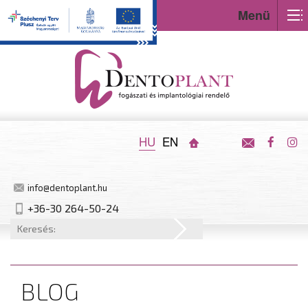
Menü
HU
EN
info@dentoplant.hu
+36-30 264-50-24
BLOG