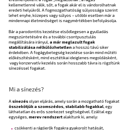
kellemetlenné válik, sőt, a fogak akár el is vándorolhatnak
eredeti helyükről. A fogmozgathatóság súlyossága szerint
lehet enyhe, közepes vagy súlyos – utóbbi esetben már a
mindennapi életminőséget is nagymértékben befolyásolja.
Bár a parodontitis kezelése elsődlegesen a gyulladás
megszüntetésére és a további csontpusztulás
megállítására irányul,
a már meglazult fogak
stabilizálása nélkülözhetetlen
a hosszú távú siker
érdekében. A fogágybetegség kezelése során mind műtéti
előkészítésként, mind esztétikai ideiglenes megoldásként,
vagy konzervatív kezelés során hosszabb távra is rögzítünk
sínezéssel fogakat.
Mi a sínezés?
A
sínezés
olyan eljárás, amely során a mozgatható fogakat
összekötjük a szomszédos, stabilabb fogakkal
, egy
láthatatlan és erős szerkezet segítségével. Ezáltal egy
egységes,
merev rendszert
alakítunk ki, amely:
csökkenti a rágóerők fogakra gyakorolt hatását,