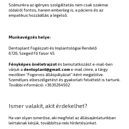
Számunkra az igényes szolgáltatás nem csak szakmai
oldalról fontos, hanem emberileg is, a páciens és az
empatikus hozzáállás a legelső.
Munkavégzés helye:
Dentoplant Fogászati és Implantológiai Rendelő
6726, Szeged Fő fasor 45.
Fényképes önéletrajzot
és bemutatkozást e-mail-ben
várjuk a
dentoplant@gmail.com
e-mail címre, a tárgy
mezőben “Fogorvos álláspályázat”-ként megjelölve.
Személyes elbeszélgetést és gyakorlati felvételit is tartunk.
További információ: +3630264502
Ismer valakit, akit érdekelhet?
Ha van olyan ismerőse, aki megfelel az állásajánlatunkban
leírtaknak kérjük, továbbítsa neki hírdetésünket.