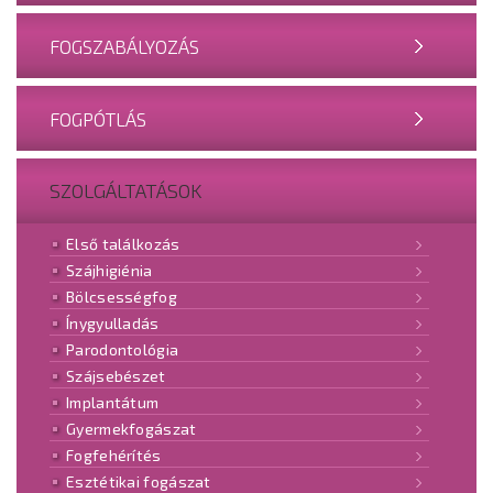
FOGSZABÁLYOZÁS
FOGPÓTLÁS
SZOLGÁLTATÁSOK
Első találkozás
Szájhigiénia
Bölcsességfog
Ínygyulladás
Parodontológia
Szájsebészet
Implantátum
Gyermekfogászat
Fogfehérítés
Esztétikai fogászat