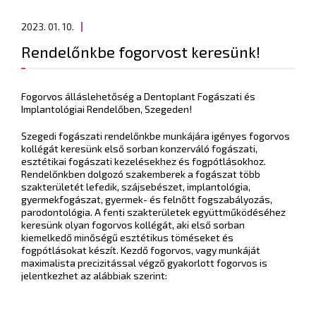
2023. 01. 10.
Rendelőnkbe fogorvost keresünk!
Fogorvos álláslehetőség a Dentoplant Fogászati és
Implantológiai Rendelőben, Szegeden!
Szegedi fogászati rendelőnkbe munkájára igényes fogorvos
kollégát keresünk első sorban konzerváló fogászati,
esztétikai fogászati kezelésekhez és fogpótlásokhoz.
Rendelőnkben dolgozó szakemberek a fogászat több
szakterületét lefedik, szájsebészet, implantológia,
gyermekfogászat, gyermek- és felnőtt fogszabályozás,
parodontológia. A fenti szakterületek együttműködéséhez
keresünk olyan fogorvos kollégát, aki első sorban
kiemelkedő minőségű esztétikus töméseket és
fogpótlásokat készít. Kezdő fogorvos, vagy munkáját
maximalista precizitással végző gyakorlott fogorvos is
jelentkezhet az alábbiak szerint: