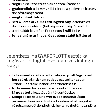
segítünk
a kezelési tervek összeállításában
gyakoroljuk a kommunikációt
és a páciensek hiteles
döntéstámogatását
megtanítunk fotózni
heti 40 órás
alkalmazotti jogviszony
, délelőtti és
délutáni rendelés is (hétvégi munkavégzés nélkül)
a próbaidőt követően
fokozatos önállóság
teljesítményarányos jövedelem stabil háttérrel
Jelentkezz, ha GYAKORLOTT esztétikai
fogászattal foglalkozó fogorvos kolléga
vagy:
Lelkiismeretes, kifejezetten alapos,
profi fogorvost
keresünk
, akinek nem csak az esztétikához van
kifinomult érzéke, hanem az emberekhez is.
Jól kommunikálsz
és pácienseinket hitelesen
támogatod
a kezelést érintő döntésekben
Komplex kezelési tervet tudsz összeállítani
pácienseinknek és különféle kezelési lehetőségeket
vázolsz melyből dönthetnek, így tervezhető, határidőre