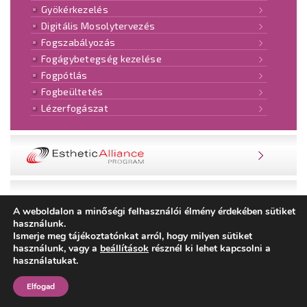
Gyökérkezelés
Digitális Mosolytervezés
Fogszabályozás
Fogágybetegség kezelése
Fogpótlás
Fogbeültetés
Lézerfogászat
NOBEL ESTHETIC ALLIANCE® PROGRAM
VENDÉGKÖNYV
A weboldalon a minőségi felhasználói élmény érdekében sütiket
használunk.
Ismerje meg tájékoztatónkat arról, hogy milyen sütiket
használunk, vagy a
beállítások
résznél ki lehet kapcsolni a
Szerver üzemeltető és
Elérhetőségei
használatukat.
Név: Evista Informatikai Kft
Email: info@e-vista.hu
Web: www.evista.hu
Elfogad