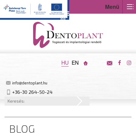
Menü
HU
EN
info@dentoplant.hu
+36-30 264-50-24
BLOG