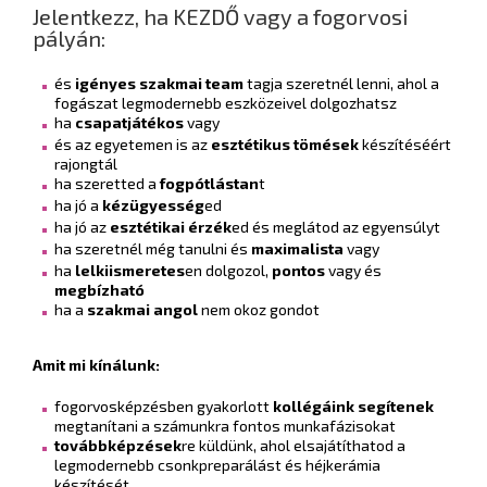
Jelentkezz, ha KEZDŐ vagy a fogorvosi
pályán:
és
igényes szakmai team
tagja szeretnél lenni, ahol a
fogászat legmodernebb eszközeivel dolgozhatsz
ha
csapatjátékos
vagy
és az egyetemen is az
esztétikus tömések
készítéséért
rajongtál
ha szeretted a
fogpótlástan
t
ha jó a
kézügyesség
ed
ha jó az
esztétikai érzék
ed és meglátod az egyensúlyt
ha szeretnél még tanulni és
maximalista
vagy
ha
lelkiismeretes
en dolgozol,
pontos
vagy és
megbízható
ha a
szakmai angol
nem okoz gondot
Amit mi kínálunk:
fogorvosképzésben gyakorlott
kollégáink segítenek
megtanítani a számunkra fontos munkafázisokat
továbbképzések
re küldünk, ahol elsajátíthatod a
legmodernebb csonkpreparálást és héjkerámia
készítését