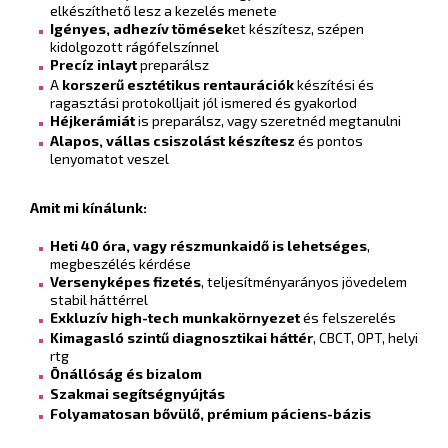
elkészíthető lesz a kezelés menete
Igényes, adhezív tömések
et készítesz, szépen
kidolgozott rágófelszínnel
Precíz inlayt
preparálsz
A
korszerű esztétikus rentaurációk
készítési és
ragasztási protokolljait jól ismered és gyakorlod
Héjkerámiát
is preparálsz, vagy szeretnéd megtanulni
Alapos, vállas csiszolást készítesz
és pontos
lenyomatot veszel
Amit mi kínálunk:
Heti 40 óra, vagy részmunkaidő is lehetséges
,
megbeszélés kérdése
Versenyképes fizetés
, teljesítményarányos jövedelem
stabil háttérrel
Exkluzív high-tech munkakörnyezet
és felszerelés
Kimagasló szintű diagnosztikai háttér
, CBCT, OPT, helyi
rtg
Önállóság és bizalom
Szakmai segítségnyújtás
Folyamatosan bővülő, prémium páciens-bázis