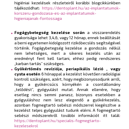
higiéniai kezelések részleteiről korábbi blogcikkünkben
tájékozódhat:
https://dentoplant.hu/az-implantatumok-
korszeru-gondozasa-es-az-implantatumok-
higieniajanak-fontossaga
Fogágybetegség kezelése során
a visszarendelés
gyakorisága lehet 3,4,6, vagy 12 hónap, ennek beállítását
a berni egyetemen kidolgozott rizikóbecslés segítségével
történik. Fogágybetegség kezelése a gondozás nélkül
nem lehetséges, mert a sikeres kezelés után az
eredményt fent kell tartani, ehhez pedig rendszeres
„karban tartás” szükséges.
Gyökértömés revíziója, periapikális lézió , vagy
cysta esetén
6 hónappal a kezelést követően radiológiai
kontroll szükséges, azért, hogy megbizonyosodjunk arról,
hogy a gyökércsúcs környékén a csontállomány
„telődést”, gyógyulást mutat. Annak ellenére, hogy
esetleg nincs semmi panasz, bizonyos esetekben a
gyógyuláshoz nem lesz elegendő a gyökérkezelés,
azonban fogmegtartó sebészi módszerrel kiegészítve a
kezelést teljes gyógyulást tudunk elérni. A fogmegtartó
sebészi módszerekről további információt itt talál
:
https://dentoplant.hu/specialis-fogmegtarto-
kezelesekrol