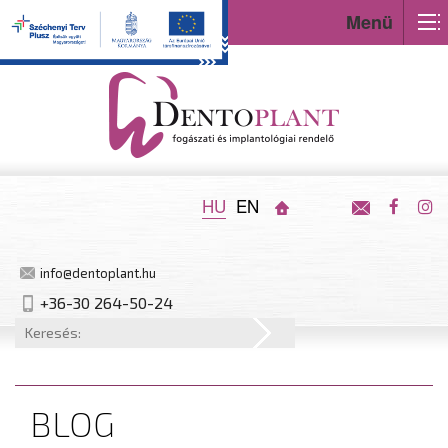
Menü
HU
EN
info@dentoplant.hu
+36-30 264-50-24
BLOG