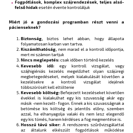
Fogpótlások, komplex szájrendezések, teljes alsó-
felső hidak
esetén évente
kontroláljuk
Miért jó a gondozási programban részt venni a
pácienseknek?
Biztonság,
biztos lehet abban, hogy állapota
folyamatosan karban van tartva.
Kiszámíthatóság,
nem marad el a kontroll időpontja,
mert mi számon tartjuk
Nincs meglepetés:
csak időben történő kezelés
Kevesebb idő:
egy kontroll vizsgálat, vagy
szájhigiéniás kezelés megelőzhet olyan szájüregi
megbetegedéseket, melyek kialakulását követően a
kezelésekre a kontroll vizsgálat idejének
többszörösét kell eltöltenie
Kevesebb költség:
Befejezett kezeléseket követően
évekkel is kialakulhat egy kis szuvasság akár egy
másik -nem kezelt- fogon. Ennek a kis szuvasságnak a
betömése kis költség és jelentős előny, szemben
azzal, ha elhanyagolja valaki és nem lesz elegendő
egy kis tömés, hanem kérdéses a fog megmentése is.
Hosszú távú siker:
A rendszeres szűrővizsgálattal
az általunk elkészült fogpótlások működése