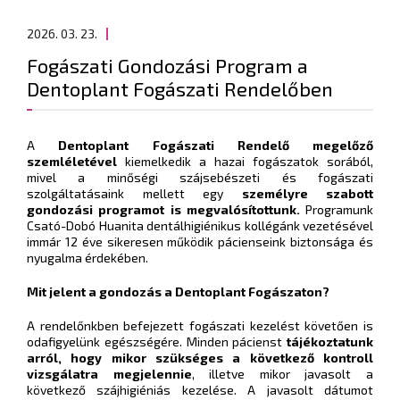
2026. 03. 23.
Fogászati Gondozási Program a
Dentoplant Fogászati Rendelőben
A
Dentoplant Fogászati Rendelő megelőző
szemléletével
kiemelkedik a hazai fogászatok sorából,
mivel a minőségi szájsebészeti és fogászati
szolgáltatásaink mellett egy
személyre szabott
gondozási programot is megvalósítottunk.
Programunk
Csató-Dobó Huanita dentálhigiénikus kollégánk vezetésével
immár 12 éve sikeresen működik pácienseink biztonsága és
nyugalma érdekében.
Mit jelent a gondozás a Dentoplant Fogászaton?
A rendelőnkben befejezett fogászati kezelést követően is
odafigyelünk egészségére. Minden pácienst
tájékoztatunk
arról, hogy mikor szükséges a következő kontroll
vizsgálatra megjelennie
, illetve mikor javasolt a
következő szájhigiéniás kezelése. A javasolt dátumot