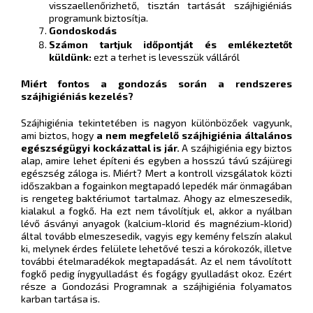
visszaellenőrizhető, tisztán tartását szájhigiéniás
programunk biztosítja.
Gondoskodás
Számon tartjuk időpontját és emlékeztetőt
küldünk:
ezt a terhet is levesszük válláról
Miért fontos a gondozás során a rendszeres
szájhigiéniás kezelés?
Szájhigiénia tekintetében is nagyon különbözőek vagyunk,
ami biztos, hogy
a nem megfelelő szájhigiénia általános
egészségügyi kockázattal is jár.
A szájhigiénia egy biztos
alap, amire lehet építeni és egyben a hosszú távú szájüregi
egészség záloga is. Miért? Mert a kontroll vizsgálatok közti
időszakban a fogainkon megtapadó lepedék már önmagában
is rengeteg baktériumot tartalmaz. Ahogy az elmeszesedik,
kialakul a fogkő.
Ha ezt nem távolítjuk el, akkor a nyálban
lévő ásványi anyagok (kalcium-klorid és magnézium-klorid)
által tovább elmeszesedik, vagyis egy kemény felszín alakul
ki, melynek érdes felülete lehetővé teszi a kórokozók, illetve
további ételmaradékok megtapadását. Az el nem távolított
fogkő pedig ínygyulladást és fogágy gyulladást okoz. Ezért
része a Gondozási Programnak a szájhigiénia folyamatos
karban tartása is.