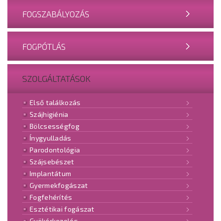
FOGSZABÁLYOZÁS
FOGPÓTLÁS
SZOLGÁLTATÁSOK
Első találkozás
Szájhigiénia
Bölcsességfog
Ínygyulladás
Parodontológia
Szájsebészet
Implantátum
Gyermekfogászat
Fogfehérítés
Esztétikai fogászat
Gyökérkezelés