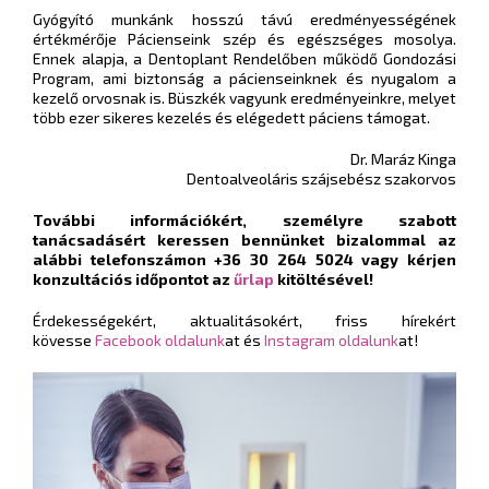
Gyógyító munkánk hosszú távú eredményességének
értékmérője Pácienseink szép és egészséges mosolya.
Ennek alapja, a Dentoplant Rendelőben működő Gondozási
Program, ami biztonság a pácienseinknek és nyugalom a
kezelő orvosnak is. Büszkék vagyunk eredményeinkre, melyet
több ezer sikeres kezelés és elégedett páciens támogat.
Dr. Maráz Kinga
Dentoalveoláris szájsebész szakorvos
További információkért, személyre szabott
tanácsadásért keressen bennünket bizalommal az
alábbi telefonszámon +36 30 264 5024 vagy kérjen
konzultációs időpontot az
űrlap
kitöltésével!
Érdekességekért, aktualitásokért, friss hírekért
kövesse
Facebook oldalunk
at és
Instagram oldalunk
at!