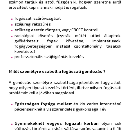
számon tartjuk és attól függően ki, hogyan szeretne erről
értesítést kapni, annak módját is rögzítjük.
fogászati szűrővizsgálat
szájüregi rákszűrés
szükség esetén röntgen, vagy CBCCT kontroll
radiológiai követés (cysták, műtét utáni állapitok,
gyökérkezelt fogak követése, implantátumok,
fogágybetegségben instabil csontállomány, tasakok
követése..)
professzionális szájhigiéniás kezelés
Mitől személyre szabott a fogászati gondozás ?
A gondozás személyre szabottsága jelentősen függ attól,
hogy milyen típusú kezelés történt, illetve milyen fogászati
problémát kell a jövőben megoldani.
Egészséges fogágy mellett
és kis caries intenzitású
pácienseinknél a visszarendelés gyakorisága 1 év
Gyermekeknél vegyes fogazati korban
olyan sok
változás történik a csírák váltása során, valamint a 6-16