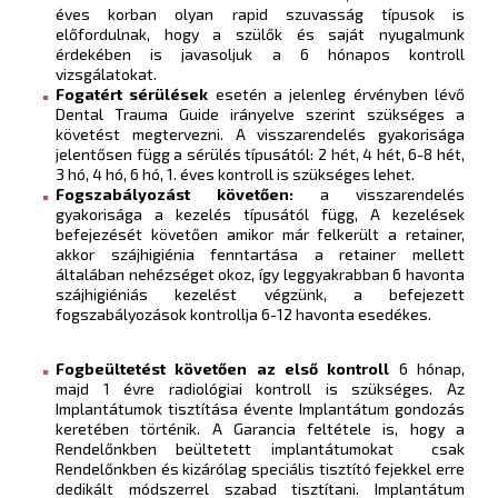
éves korban olyan rapid szuvasság típusok is
előfordulnak, hogy a szülők és saját nyugalmunk
érdekében is javasoljuk a 6 hónapos kontroll
vizsgálatokat.
Fogatért sérülések
esetén a jelenleg érvényben lévő
Dental Trauma Guide irányelve szerint szükséges a
követést megtervezni. A visszarendelés gyakorisága
jelentősen függ a sérülés típusától: 2 hét, 4 hét, 6-8 hét,
3 hó, 4 hó, 6 hó, 1. éves kontroll is szükséges lehet.
Fogszabályozást követően:
a visszarendelés
gyakorisága a kezelés típusától függ, A kezelések
befejezését követően amikor már felkerült a retainer,
akkor szájhigiénia fenntartása a retainer mellett
általában nehézséget okoz, így leggyakrabban 6 havonta
szájhigiéniás kezelést végzünk, a befejezett
fogszabályozások kontrollja 6-12 havonta esedékes.
Fogbeültetést követően az első kontroll
6 hónap,
majd 1 évre radiológiai kontroll is szükséges. Az
Implantátumok tisztítása évente Implantátum gondozás
keretében történik. A Garancia feltétele is, hogy a
Rendelőnkben beültetett implantátumokat csak
Rendelőnkben és kizárólag speciális tisztító fejekkel erre
dedikált módszerrel szabad tisztítani. Implantátum