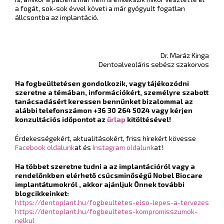
a fogát, sok-sok évvel követi a már gyógyult fogatlan
állcsontba az implantáció.
Dr. Maráz Kinga
Dentoalveoláris sebész szakorvos
Ha fogbeültetésen gondolkozik, vagy tájékozódni
szeretne a témában, információkért, személyre szabott
tanácsadásért keressen bennünket bizalommal az
alábbi telefonszámon +36 30 264 5024 vagy kérjen
konzultációs időpontot az
űrlap
kitöltésével!
Érdekességekért, aktualitásokért, friss hírekért kövesse
Facebook oldalunk
at és
Instagram oldalunk
at!
Ha többet szeretne tudni a az implantációról vagy a
rendelőnkben elérhető csúcsminőségű Nobel Biocare
implantátumokról , akkor ajánljuk Önnek további
blogcikkeinket:
https://dentoplant.hu/fogbeultetes-elso-lepes-a-tervezes
https://dentoplant.hu/fogbeultetes-kompromisszumok-
nelkul