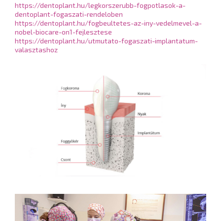
https://dentoplant.hu/legkorszerubb-fogpotlasok-a-
dentoplant-fogaszati-rendeloben
https://dentoplant.hu/fogbeultetes-az-iny-vedelmevel-a-
nobel-biocare-on1-fejlesztese
https://dentoplant.hu/utmutato-fogaszati-implantatum-
valasztashoz