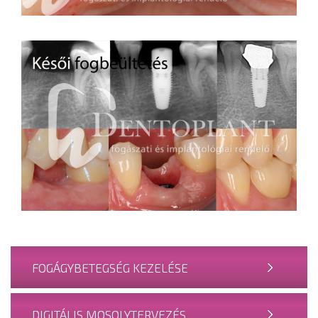
FOGÁGYBETEGSÉG KEZELÉSE
DIGITÁLIS MOSOLYTERVEZÉS