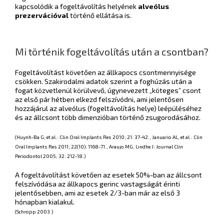
kapcsolódik a fogeltávolítás helyének
alveólus
prezervációval
történő ellátása is.
Mi történik fogeltávolítás után a csontban?
Fogeltávolítást követően az állkapocs csontmennyisége
csökken. Szakirodalmi adatok szerint a foghúzás után a
fogat közvetlenül körülvevő, úgynevezett „köteges” csont
az első pár hétben elkezd felszívódni, ami jelentősen
hozzájárul az alveólus (fogeltávolítás helye) leépüléséhez
és az állcsont több dimenzióban történő zsugorodásához.
(Huynh-Ba G, et al.: Clin Oral Implants Res 2010; 21: 37-42., Januario AL, et al.: Clin
Oral Implants Res 2011; 22(10): 1168-71., Araujo MG, Lindhe J: Journal Clin
Periodontol 2005; 32: 212-18.)
A fogeltávolítást követően az esetek 50%-ban az állcsont
felszívódása az állkapocs gerinc vastagságát érinti
jelentősebben, ami az esetek 2/3-ban már az első 3
hónapban kialakul.
(Schropp 2003.)