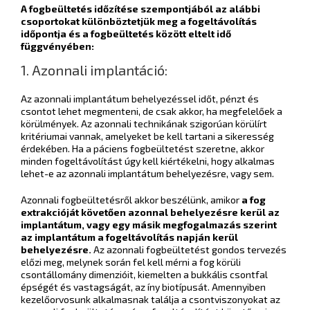
A fogbeültetés időzítése szempontjából az alábbi
csoportokat különböztetjük meg a fogeltávolítás
időpontja és a fogbeültetés között eltelt idő
függvényében:
1. Azonnali implantáció:
Az azonnali implantátum behelyezéssel időt, pénzt és
csontot lehet megmenteni, de csak akkor, ha megfelelőek a
körülmények. Az azonnali technikának szigorúan körülírt
kritériumai vannak, amelyeket be kell tartani a sikeresség
érdekében. Ha a páciens fogbeültetést szeretne, akkor
minden fogeltávolítást úgy kell kiértékelni, hogy alkalmas
lehet-e az azonnali implantátum behelyezésre, vagy sem.
Azonnali fogbeültetésről akkor beszélünk, amikor
a fog
extrakcióját követően azonnal behelyezésre kerül az
implantátum, vagy egy másik megfogalmazás szerint
az implantátum a fogeltávolítás napján kerül
behelyezésre.
Az azonnali fogbeültetést gondos tervezés
előzi meg, melynek során fel kell mérni a fog körüli
csontállomány dimenzióit, kiemelten a bukkális csontfal
épségét és vastagságát, az íny biotípusát. Amennyiben
kezelőorvosunk alkalmasnak találja a csontviszonyokat az