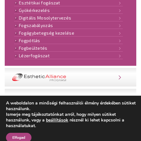
Esztétikai fogászat
Gyökérkezelés
Digitális Mosolytervezés
Fogszabályozás
Fogágybetegség kezelése
Fogpótlás
Fogbeültetés
Lézerfogászat
NOBEL ESTHETIC ALLIANCE® PROGRAM
VENDÉGKÖNYV
A weboldalon a minőségi felhasználói élmény érdekében sütiket
használunk.
Ismerje meg tájékoztatónkat arról, hogy milyen sütiket
használunk, vagy a
beállítások
résznél ki lehet kapcsolni a
Szerver üzemeltető és
Elérhetőségei
használatukat.
Név: Evista Informatikai Kft
Email: info@e-vista.hu
Web: www.evista.hu
Elfogad